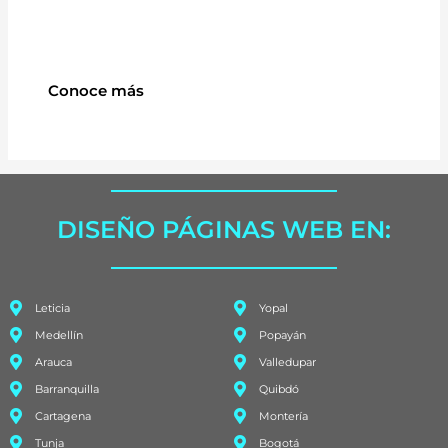
Conoce más
DISEÑO PÁGINAS WEB EN:
Leticia
Yopal
Medellín
Popayán
Arauca
Valledupar
Barranquilla
Quibdó
Cartagena
Montería
Tunja
Bogotá