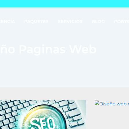
GENCIA
PAQUETES
SERVICIOS
BLOG
PORT
eño Paginas Web
Página
Página
Página
Página
Página