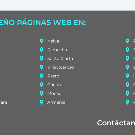
EÑO PÁGINAS WEB EN:
Neiva
Riohacha
Santa Marta
Villavicencio
Pasto
Cúcuta
Mocoa
iare
Armenia
Contácta