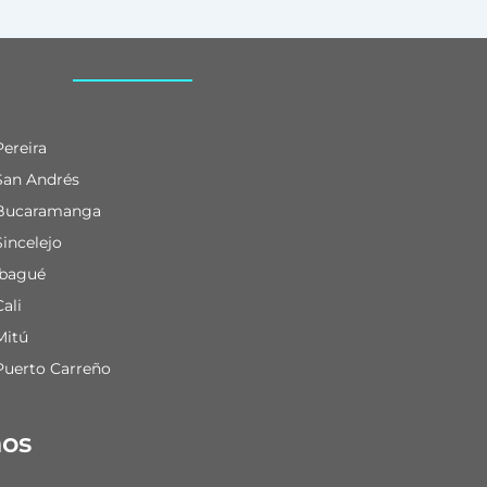
Pereira
San Andrés
Bucaramanga
Sincelejo
Ibagué
Cali
Mitú
Puerto Carreño
nos