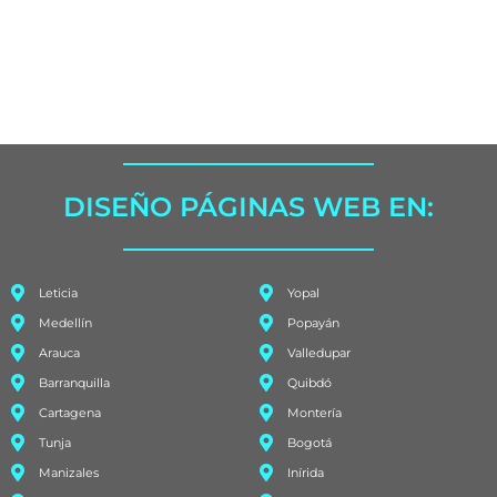
DISEÑO PÁGINAS WEB EN:
Leticia
Yopal
Medellín
Popayán
Arauca
Valledupar
Barranquilla
Quibdó
Cartagena
Montería
Tunja
Bogotá
Manizales
Inírida