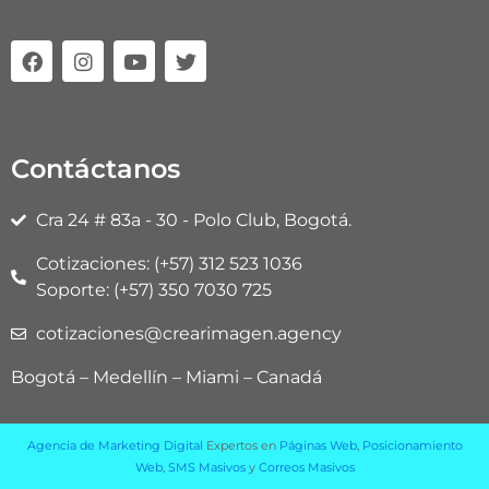
F
I
Y
T
a
n
o
w
c
s
u
i
e
t
t
t
b
a
u
t
o
g
b
e
Contáctanos
o
r
e
r
k
a
m
Cra 24 # 83a - 30 - Polo Club, Bogotá.
Cotizaciones: (+57) 312 523 1036
Soporte: (+57) 350 7030 725
cotizaciones@crearimagen.agency
Bogotá – Medellín – Miami – Canadá
Agencia de Marketing Digital
Expertos en
Páginas Web
,
Posicionamiento
Web
,
SMS Masivos
y
Correos Masivos