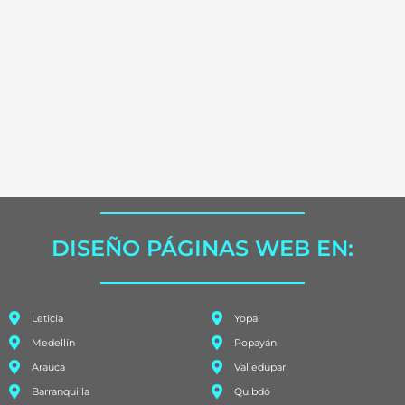
DISEÑO PÁGINAS WEB EN:
Leticia
Yopal
Medellín
Popayán
Arauca
Valledupar
Barranquilla
Quibdó