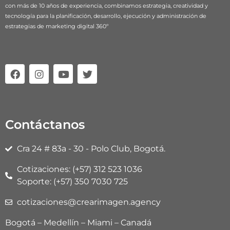
con más de 10 años de experiencia, combinamos estrategia, creatividad y
tecnología para la planificación, desarrollo, ejecución y administración de
estrategias de marketing digital 360º
F
I
Y
T
a
n
o
w
c
s
u
i
e
t
t
t
b
a
u
t
o
g
b
e
Contáctanos
o
r
e
r
k
a
m
Cra 24 # 83a - 30 - Polo Club, Bogotá.
Cotizaciones: (+57) 312 523 1036
Soporte: (+57) 350 7030 725
cotizaciones@crearimagen.agency
Bogotá – Medellín – Miami – Canadá