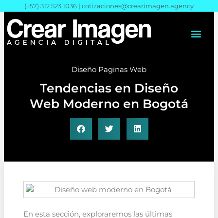
Ir
(+57) 312 523 1036 |
cotizaciones@crearimagen.agency
al
contenido
Diseño Paginas Web
Tendencias en Diseño
Web Moderno en Bogotá
En esta sección, exploraremos las últimas