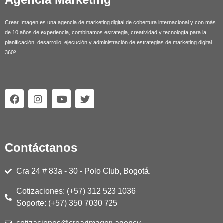
Crear Imagen es una agencia de marketing digital de cobertura internacional y con más
de 10 años de experiencia, combinamos estrategia, creatividad y tecnología para la
planificación, desarrollo, ejecución y administración de estrategias de marketing digital
360º
F
I
Y
T
a
n
o
w
c
s
u
i
e
t
t
t
b
a
u
t
o
g
b
e
Contáctanos
o
r
e
r
k
a
m
Cra 24 # 83a - 30 - Polo Club, Bogotá.
Cotizaciones: (+57) 312 523 1036
Soporte: (+57) 350 7030 725
cotizaciones@crearimagen.agency