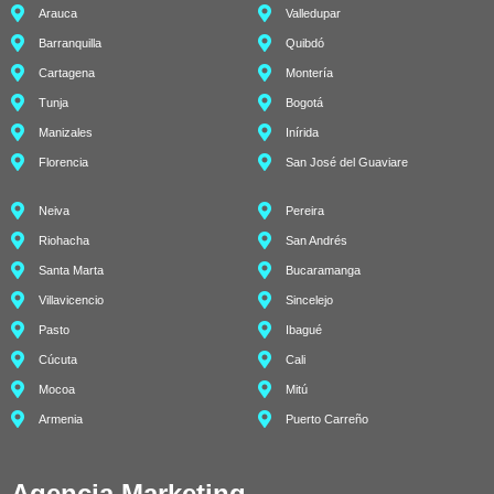
Arauca
Valledupar
Barranquilla
Quibdó
Cartagena
Montería
Tunja
Bogotá
Manizales
Inírida
Florencia
San José del Guaviare
Neiva
Pereira
Riohacha
San Andrés
Santa Marta
Bucaramanga
Villavicencio
Sincelejo
Pasto
Ibagué
Cúcuta
Cali
Mocoa
Mitú
Armenia
Puerto Carreño
Agencia Marketing