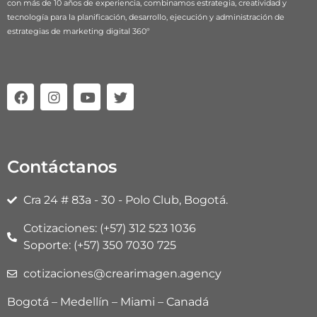
con más de 10 años de experiencia, combinamos estrategia, creatividad y
tecnología para la planificación, desarrollo, ejecución y administración de
estrategias de marketing digital 360º
F
I
Y
T
a
n
o
w
c
s
u
i
e
t
t
t
b
a
u
t
o
g
b
e
Contáctanos
o
r
e
r
k
a
m
Cra 24 # 83a - 30 - Polo Club, Bogotá.
Cotizaciones: (+57) 312 523 1036
Soporte: (+57) 350 7030 725
cotizaciones@crearimagen.agency
Bogotá – Medellín – Miami – Canadá