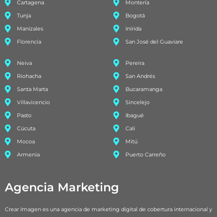
Cartagena
Montería
Tunja
Bogotá
Manizales
Inírida
Florencia
San José del Guaviare
Neiva
Pereira
Riohacha
San Andrés
Santa Marta
Bucaramanga
Villavicencio
Sincelejo
Pasto
Ibagué
Cúcuta
Cali
Mocoa
Mitú
Armenia
Puerto Carreño
Agencia Marketing
Crear Imagen es una agencia de marketing digital de cobertura internacional y