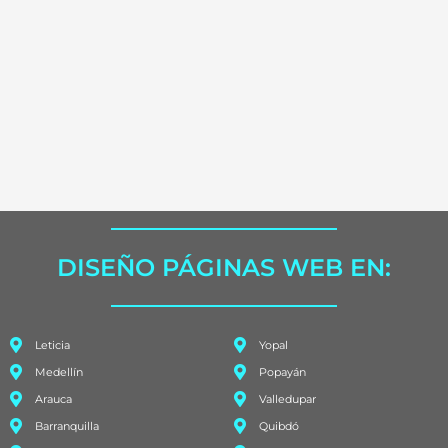
DISEÑO PÁGINAS WEB EN:
Leticia
Yopal
Medellín
Popayán
Arauca
Valledupar
Barranquilla
Quibdó