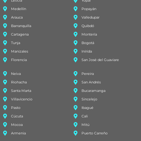
Leticia
Yopal
Medellín
Popayán
Arauca
Valledupar
Barranquilla
Quibdó
Cartagena
Montería
Tunja
Bogotá
Manizales
Inírida
Florencia
San José del Guaviare
Neiva
Pereira
Riohacha
San Andrés
Santa Marta
Bucaramanga
Villavicencio
Sincelejo
Pasto
Ibagué
Cúcuta
Cali
Mocoa
Mitú
Armenia
Puerto Carreño