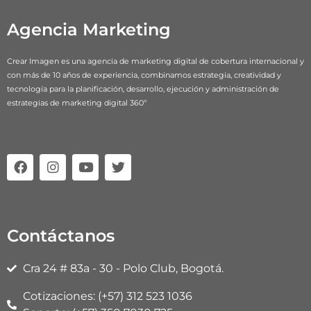
Agencia Marketing
Crear Imagen es una agencia de marketing digital de cobertura internacional y
con más de 10 años de experiencia, combinamos estrategia, creatividad y
tecnología para la planificación, desarrollo, ejecución y administración de
estrategias de marketing digital 360º
F
I
Y
T
a
n
o
w
c
s
u
i
e
t
t
t
b
a
u
t
o
g
b
e
Contáctanos
o
r
e
r
k
a
m
Cra 24 # 83a - 30 - Polo Club, Bogotá.
Cotizaciones: (+57) 312 523 1036