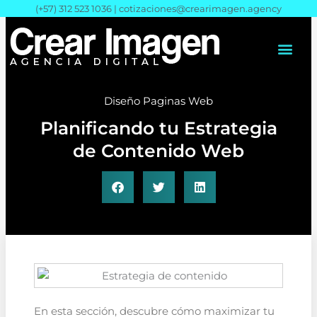
Ir
(+57) 312 523 1036 |
cotizaciones@crearimagen.agency
al
contenido
Diseño Paginas Web
Planificando tu Estrategia
de Contenido Web
En esta sección, descubre cómo maximizar tu