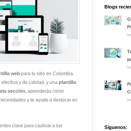
Blogs recie
G
P
Ve
T
p
Ve
ntilla web
para tu sitio en Colombia.
efectiva y de calidad, y una
plantilla
P
sta sección
, aprenderás cómo
C
 necesidades y te ayude a destacar en
Ve
ntos clave para cautivar a tus
Síguenos: