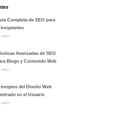
ntes
uía Completa de SEO para
rincipiantes
r más »
écnicas Avanzadas de SEO
ara Blogs y Contenido Web
r más »
rincipios del Diseño Web
entrado en el Usuario
r más »