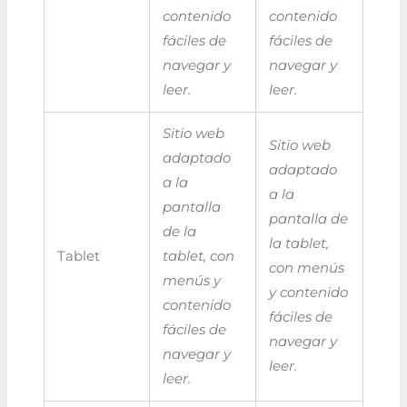
contenido
contenido
fáciles de
fáciles de
navegar y
navegar y
leer.
leer.
Sitio web
Sitio web
adaptado
adaptado
a la
a la
pantalla
pantalla de
de la
la tablet,
Tablet
tablet, con
con menús
menús y
y contenido
contenido
fáciles de
fáciles de
navegar y
navegar y
leer.
leer.