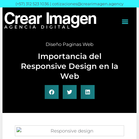
Ir
(+57) 312 523 1036 |
cotizaciones@crearimagen.agency
al
contenido
Diseño Paginas Web
Importancia del
Responsive Design en la
Web